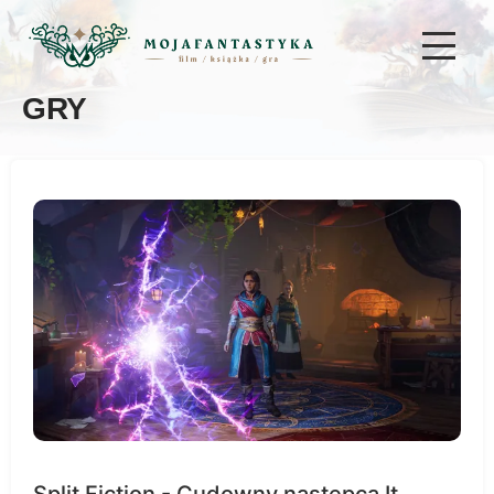
GRY
Split Fiction - Cudowny następca It