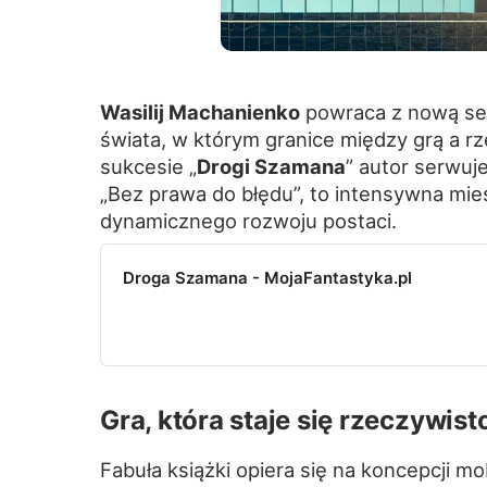
Wasilij Machanienko
powraca z nową se
świata, w którym granice między grą a r
sukcesie „
Drogi Szamana
” autor serwuj
„Bez prawa do błędu”, to intensywna mies
dynamicznego rozwoju postaci.
Droga Szamana - MojaFantastyka.pl
Gra, która staje się rzeczywist
Fabuła książki opiera się na koncepcji m