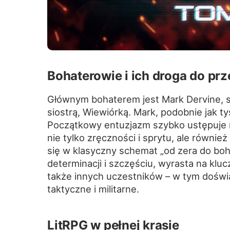
Bohaterowie i ich droga do pr
Głównym bohaterem jest Mark Dervine, st
siostrą, Wiewiórką. Mark, podobnie jak t
Początkowy entuzjazm szybko ustępuje m
nie tylko zręczności i sprytu, ale równie
się w klasyczny schemat „od zera do boha
determinacji i szczęściu, wyrasta na kl
także innych uczestników – w tym doświ
taktyczne i militarne.
LitRPG w pełnej krasie