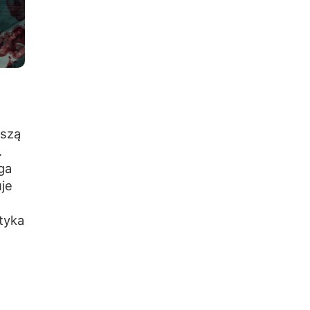
dszą
.
ga
uje
tyka