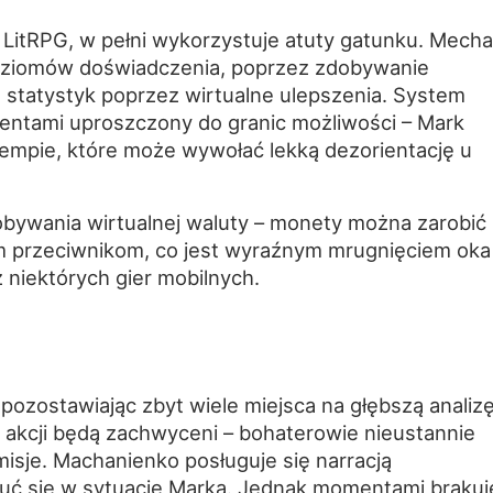
LitRPG, w pełni wykorzystuje atuty gatunku. Mecha
 poziomów doświadczenia, poprzez zdobywanie
 statystyk poprzez wirtualne ulepszenia. System
mentami uproszczony do granic możliwości – Mark
empie, które może wywołać lekką dezorientację u
obywania wirtualnej waluty – monety można zarobić
m przeciwnikom, co jest wyraźnym mrugnięciem oka
niektórych gier mobilnych.
pozostawiając zbyt wiele miejsca na głębszą analiz
j akcji będą zachwyceni – bohaterowie nieustannie
 misje. Machanienko posługuje się narracją
uć się w sytuację Marka. Jednak momentami brakuj