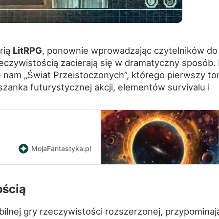
rią
LitRPG
, ponownie wprowadzając czytelników do
zeczywistością zacierają się w dramatyczny sposób.
e nam „Świat Przeistoczonych”, którego pierwszy to
zanka futurystycznej akcji, elementów survivalu i
MojaFantastyka.pl
ością
obilnej gry rzeczywistości rozszerzonej, przypominaj