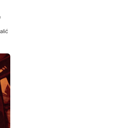
e
alić