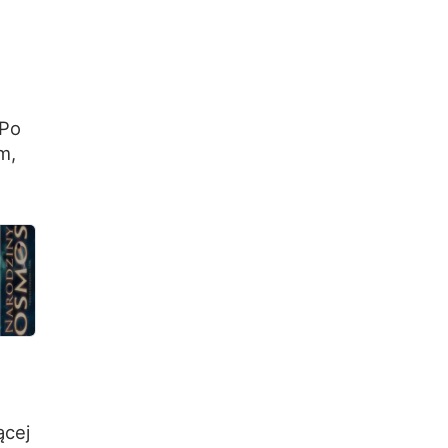
 Po
m,
ącej