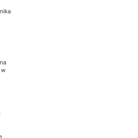
nika
 na
 w
ę
e