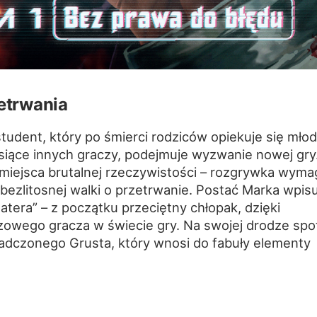
zetrwania
udent, który po śmierci rodziców opiekuje się mło
ysiące innych graczy, podejmuje wyzwanie nowej gry
iejsca brutalnej rzeczywistości – rozgrywka wyma
ż bezlitosnej walki o przetrwanie. Postać Marka wpis
tera” – z początku przeciętny chłopak, dzięki
uczowego gracza w świecie gry. Na swojej drodze spo
adczonego Grusta, który wnosi do fabuły elementy