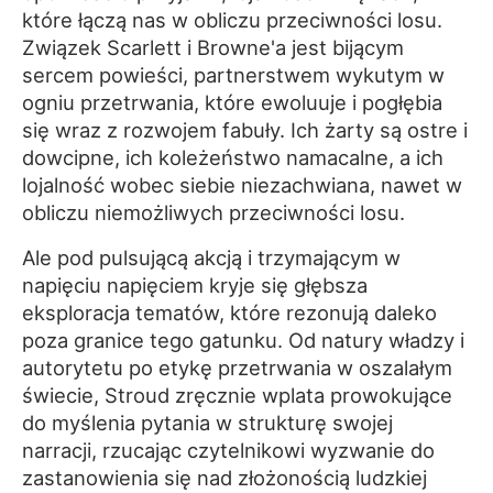
które łączą nas w obliczu przeciwności losu.
Związek Scarlett i Browne'a jest bijącym
sercem powieści, partnerstwem wykutym w
ogniu przetrwania, które ewoluuje i pogłębia
się wraz z rozwojem fabuły. Ich żarty są ostre i
dowcipne, ich koleżeństwo namacalne, a ich
lojalność wobec siebie niezachwiana, nawet w
obliczu niemożliwych przeciwności losu.
Ale pod pulsującą akcją i trzymającym w
napięciu napięciem kryje się głębsza
eksploracja tematów, które rezonują daleko
poza granice tego gatunku. Od natury władzy i
autorytetu po etykę przetrwania w oszalałym
świecie, Stroud zręcznie wplata prowokujące
do myślenia pytania w strukturę swojej
narracji, rzucając czytelnikowi wyzwanie do
zastanowienia się nad złożonością ludzkiej