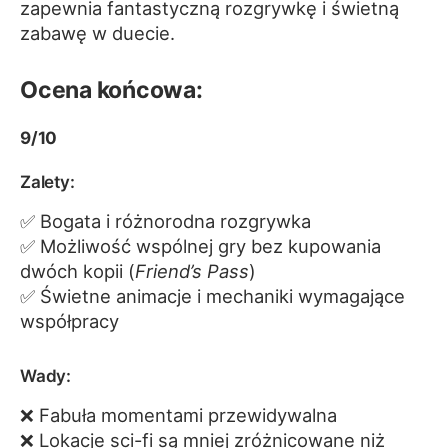
zapewnia fantastyczną rozgrywkę i świetną
zabawę w duecie.
Ocena końcowa:
9/10
Zalety:
✅ Bogata i różnorodna rozgrywka
✅ Możliwość wspólnej gry bez kupowania
dwóch kopii (
Friend’s Pass
)
✅ Świetne animacje i mechaniki wymagające
współpracy
Wady:
❌ Fabuła momentami przewidywalna
❌ Lokacje sci-fi są mniej zróżnicowane niż