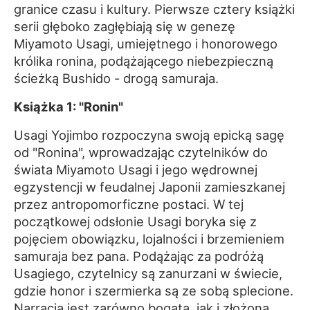
granice czasu i kultury. Pierwsze cztery książki
serii głęboko zagłębiają się w genezę
Miyamoto Usagi, umiejętnego i honorowego
królika ronina, podążającego niebezpieczną
ścieżką Bushido - drogą samuraja.
Książka 1: "Ronin"
Usagi Yojimbo rozpoczyna swoją epicką sagę
od "Ronina", wprowadzając czytelników do
świata Miyamoto Usagi i jego wędrownej
egzystencji w feudalnej Japonii zamieszkanej
przez antropomorficzne postaci. W tej
początkowej odsłonie Usagi boryka się z
pojęciem obowiązku, lojalności i brzemieniem
samuraja bez pana. Podążając za podróżą
Usagiego, czytelnicy są zanurzani w świecie,
gdzie honor i szermierka są ze sobą splecione.
Narracja jest zarówno bogata, jak i złożona,