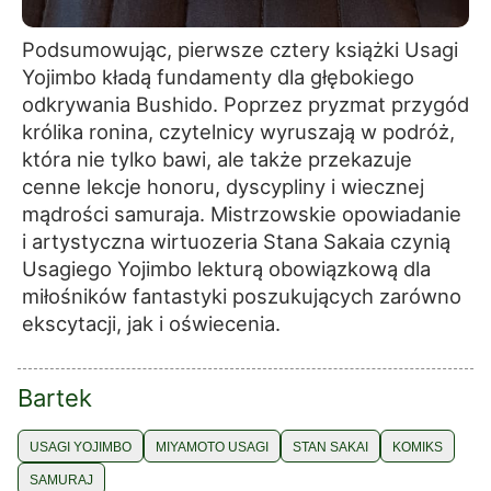
Podsumowując, pierwsze cztery książki Usagi
Yojimbo kładą fundamenty dla głębokiego
odkrywania Bushido. Poprzez pryzmat przygód
królika ronina, czytelnicy wyruszają w podróż,
która nie tylko bawi, ale także przekazuje
cenne lekcje honoru, dyscypliny i wiecznej
mądrości samuraja. Mistrzowskie opowiadanie
i artystyczna wirtuozeria Stana Sakaia czynią
Usagiego Yojimbo lekturą obowiązkową dla
miłośników fantastyki poszukujących zarówno
ekscytacji, jak i oświecenia.
Bartek
USAGI YOJIMBO
MIYAMOTO USAGI
STAN SAKAI
KOMIKS
SAMURAJ