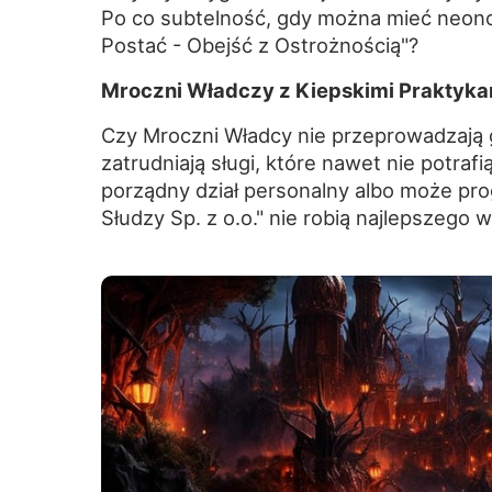
Po co subtelność, gdy można mieć neono
Postać - Obejść z Ostrożnością"?
Mroczni Władczy z Kiepskimi Praktykam
Czy Mroczni Władcy nie przeprowadzają g
zatrudniają sługi, które nawet nie potr
porządny dział personalny albo może pro
Słudzy Sp. z o.o." nie robią najlepszego 