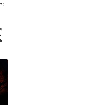
wna
że
w
lni