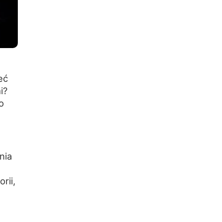
eć
i?
o
nia
rii,