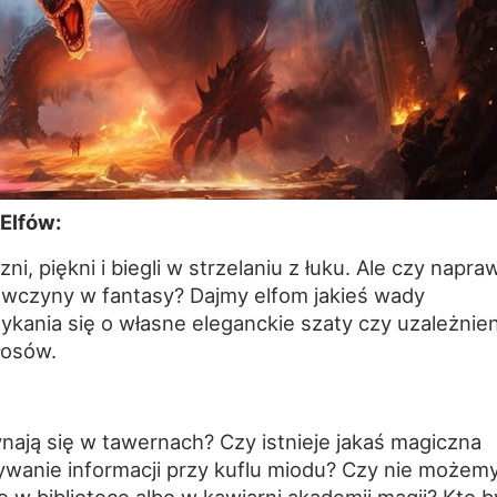
Elfów:
zni, piękni i biegli w strzelaniu z łuku. Ale czy napr
ewczyny w fantasy? Dajmy elfom jakieś wady
ykania się o własne eleganckie szaty czy uzależnie
łosów.
nają się w tawernach? Czy istnieje jakaś magiczna
ywanie informacji przy kuflu miodu? Czy nie możem
ę w bibliotece albo w kawiarni akademii magii? Kto b