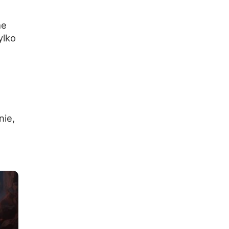
me
ylko
.
nie,