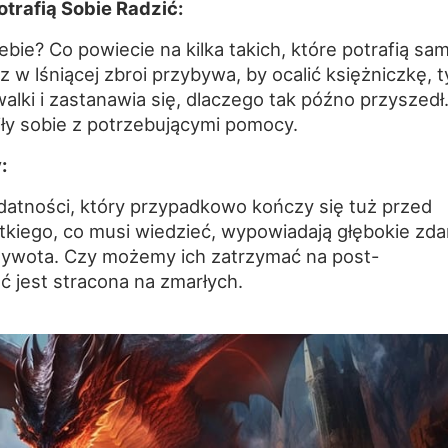
trafią Sobie Radzić:
ie? Co powiecie na kilka takich, które potrafią sa
 w lśniącej zbroi przybywa, by ocalić księżniczkę, t
walki i zastanawia się, dlaczego tak późno przyszedł
y sobie z potrzebującymi pomocy.
:
datności, który przypadkowo kończy się tuż przed
tkiego, co musi wiedzieć, wypowiadają głębokie zda
żywota. Czy możemy ich zatrzymać na post-
 jest stracona na zmarłych.