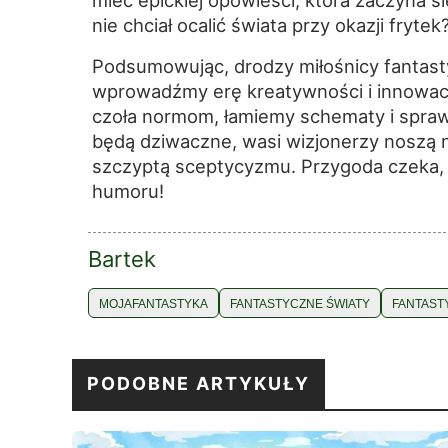
nie chciał ocalić świata przy okazji frytek
Podsumowując, drodzy miłośnicy fantast
wprowadźmy erę kreatywności i innowacj
czoła normom, łamiemy schematy i spra
będą dziwaczne, wasi wizjonerzy noszą n
szczyptą sceptycyzmu. Przygoda czeka, 
humoru!
Bartek
MOJAFANTASTYKA
FANTASTYCZNE ŚWIATY
FANTAST
PODOBNE ARTYKUŁY