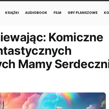
KSIĄŻKI
AUDIOBOOK
FILM
GRY PLANSZOWE
KO
iewając: Komiczne
ntastycznych
ych Mamy Serdeczn