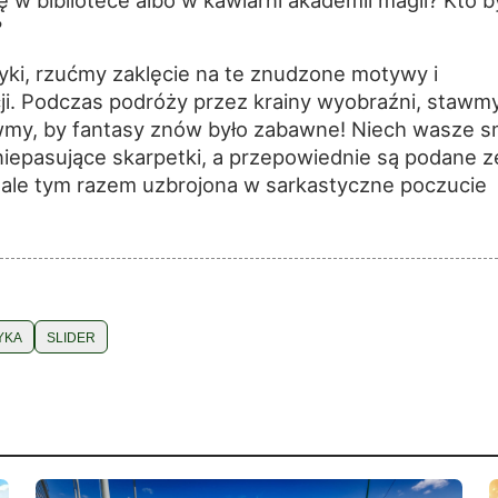
?
yki, rzućmy zaklęcie na te znudzone motywy i
i. Podczas podróży przez krainy wyobraźni, stawm
wmy, by fantasy znów było zabawne! Niech wasze s
iepasujące skarpetki, a przepowiednie są podane z
ale tym razem uzbrojona w sarkastyczne poczucie
YKA
SLIDER