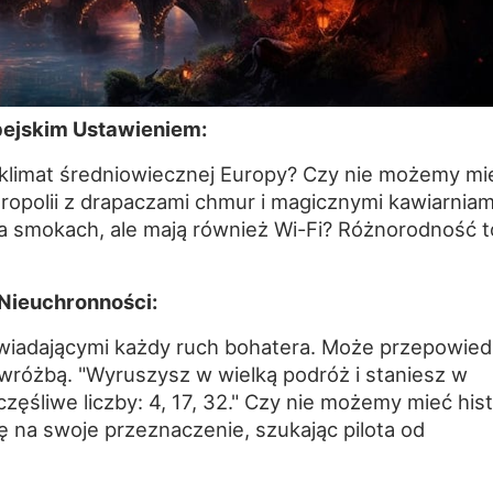
ejskim Ustawieniem:
 klimat średniowiecznej Europy? Czy nie możemy mi
tropolii z drapaczami chmur i magicznymi kawiarniam
a smokach, ale mają również Wi-Fi? Różnorodność t
Nieuchronności:
iadającymi każdy ruch bohatera. Może przepowied
wróżbą. "Wyruszysz w wielką podróż i staniesz w
ęśliwe liczby: 4, 17, 32." Czy nie możemy mieć histo
ę na swoje przeznaczenie, szukając pilota od