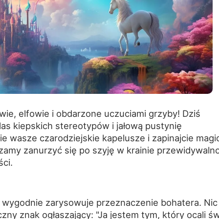
owie, elfowie i obdarzone uczuciami grzyby! Dziś
s kiepskich stereotypów i jałową pustynię
e wasze czarodziejskie kapelusze i zapinajcie magi
amy zanurzyć się po szyję w krainie przewidywalno
ci.
y wygodnie zarysowuje przeznaczenie bohatera. Nic
zny znak ogłaszający: "Ja jestem tym, który ocali świ