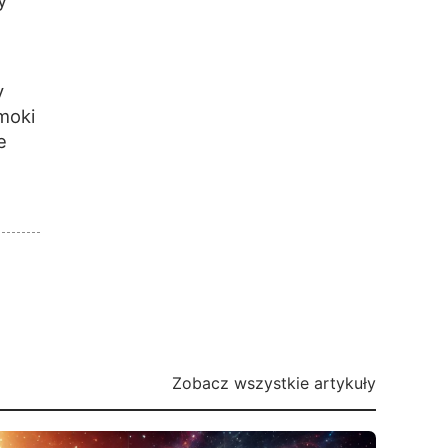
y
moki
e
Zobacz wszystkie artykuły