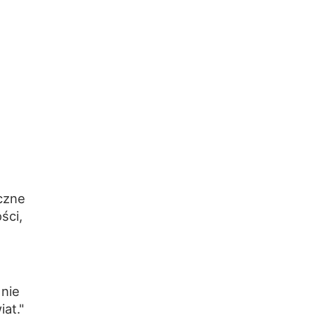
czne
ści,
 nie
at."