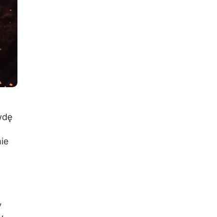
awdę
nie
y
y