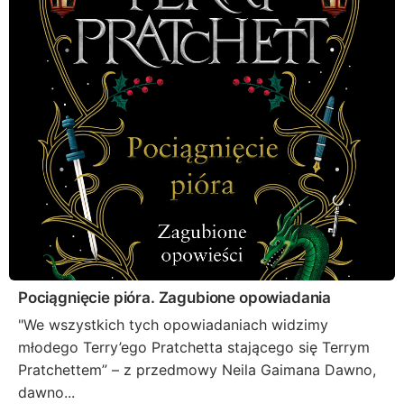
Pociągnięcie pióra. Zagubione opowiadania
"We wszystkich tych opowiadaniach widzimy
młodego Terry’ego Pratchetta stającego się Terrym
Pratchettem” – z przedmowy Neila Gaimana Dawno,
dawno...