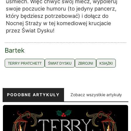
uśmiech. Więc chwyć swój miecz, wypoleruj
swoje poczucie humoru (to jedyny pancerz,
który będziesz potrzebować) i dołącz do
Nocnej Straży w tej komediowej krucjacie
przez Świat Dysku!
Bartek
TERRY PRATCHETT
ŚWIAT DYSKU
ZBROJNI
KSIĄŻKI
PODOBNE ARTYKUŁY
Zobacz wszystkie artykuły