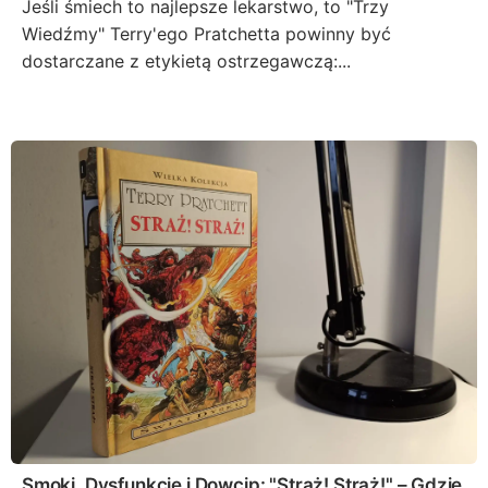
Jeśli śmiech to najlepsze lekarstwo, to "Trzy
Wiedźmy" Terry'ego Pratchetta powinny być
dostarczane z etykietą ostrzegawczą:...
Smoki, Dysfunkcje i Dowcip: "Straż! Straż!" – Gdzie