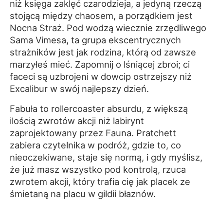
niż księga zaklęć czarodzieja, a jedyną rzeczą
stojącą między chaosem, a porządkiem jest
Nocna Straż. Pod wodzą wiecznie zrzędliwego
Sama Vimesa, ta grupa ekscentrycznych
strażników jest jak rodzina, którą od zawsze
marzyłeś mieć. Zapomnij o lśniącej zbroi; ci
faceci są uzbrojeni w dowcip ostrzejszy niż
Excalibur w swój najlepszy dzień.
Fabuła to rollercoaster absurdu, z większą
ilością zwrotów akcji niż labirynt
zaprojektowany przez Fauna. Pratchett
zabiera czytelnika w podróż, gdzie to, co
nieoczekiwane, staje się normą, i gdy myślisz,
że już masz wszystko pod kontrolą, rzuca
zwrotem akcji, który trafia cię jak placek ze
śmietaną na placu w gildii błaznów.