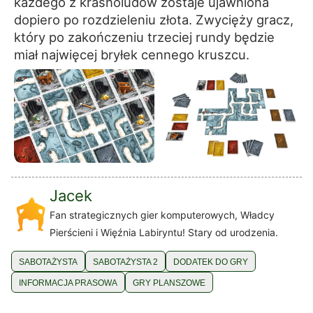
każdego z krasnoludów zostaje ujawniona
dopiero po rozdzieleniu złota. Zwycięży gracz,
który po zakończeniu trzeciej rundy będzie
miał najwięcej bryłek cennego kruszcu.
Jacek
Fan strategicznych gier komputerowych, Władcy
Pierścieni i Więźnia Labiryntu! Stary od urodzenia.
SABOTAŻYSTA
SABOTAŻYSTA 2
DODATEK DO GRY
INFORMACJA PRASOWA
GRY PLANSZOWE