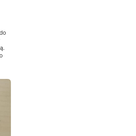
 do
y
ą.
o