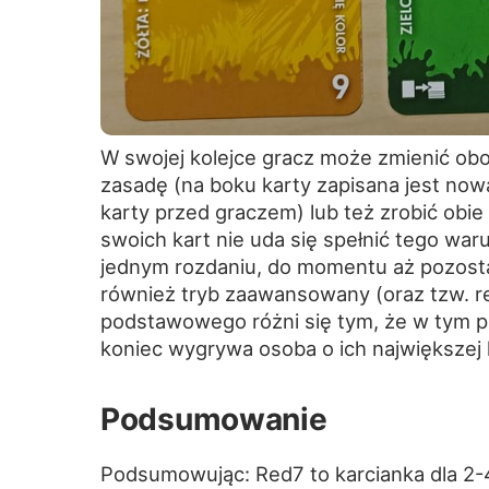
W swojej kolejce gracz może zmienić ob
zasadę (na boku karty zapisana jest nowa
karty przed graczem) lub też zrobić obie 
swoich kart nie uda się spełnić tego w
jednym rozdaniu, do momentu aż pozosta
również tryb zaawansowany (oraz tzw. r
podstawowego różni się tym, że w tym p
koniec wygrywa osoba o ich największej l
Podsumowanie
Podsumowując: Red7 to karcianka dla 2-4