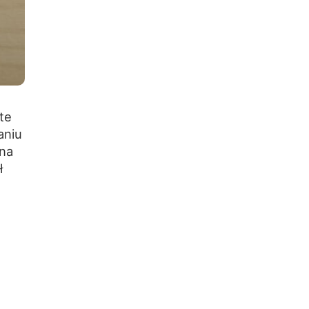
te
aniu
 na
ł