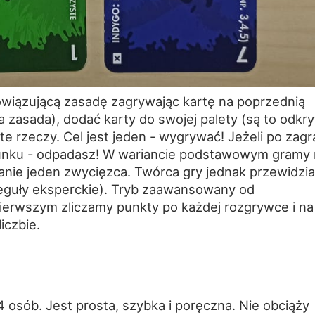
owiązującą zasadę zagrywając kartę na poprzednią
 zasada), dodać karty do swojej palety (są to odkry
te rzeczy. Cel jest jeden - wygrywać! Jeżeli po zagr
arunku - odpadasz! W wariancie podstawowym gramy
nie jeden zwycięzca. Twórca gry jednak przewidzia
eguły eksperckie). Tryb zaawansowany od
ierwszym zliczamy punkty po każdej rozgrywce i na
iczbie.
 osób. Jest prosta, szybka i poręczna. Nie obciąży