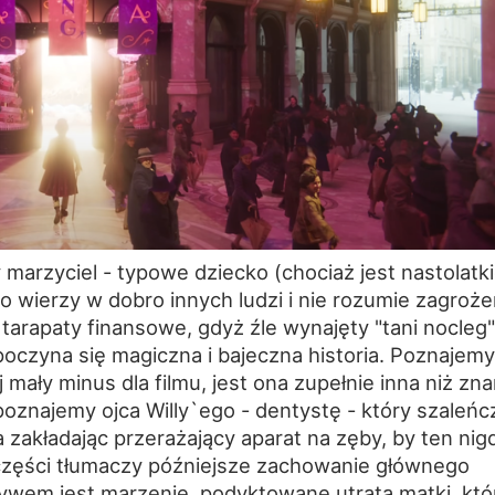
y marzyciel - typowe dziecko (chociaż jest nastolatk
 wierzy w dobro innych ludzi i nie rozumie zagroże
arapaty finansowe, gdyż źle wynajęty "tani nocleg"
zpoczyna się magiczna i bajeczna historia. Poznajemy
j mały minus dla filmu, jest ona zupełnie inna niż zn
poznajemy ojca Willy`ego - dentystę - który szaleńcz
 zakładając przerażający aparat na zęby, by ten nig
o części tłumaczy późniejsze zachowanie głównego
ywem jest marzenie, podyktowane utratą matki, któ