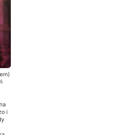
iem)
ń
ana
o i
dy
ra