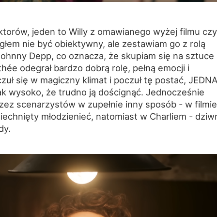
orów, jeden to Willy z omawianego wyżej filmu czyl
łem nie być obiektywny, ale zestawiam go z rolą
Johnny Depp, co oznacza, że skupiam się na sztuce
thée odegrał bardzo dobrą rolę, pełną emocji i
ł się w magiczny klimat i poczuł tę postać, JEDNA
ak wysoko, że trudno ją doścignąć. Jednocześnie
rzez scenarzystów w zupełnie inny sposób - w filmie
iechnięty młodzienieć, natomiast w Charliem - dziw
dy.