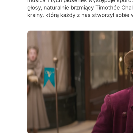
musical i tych piosenek występuje sporo
głosy, naturalnie brzmiący Timothée Cha
krainy, którą każdy z nas stworzył sobie 