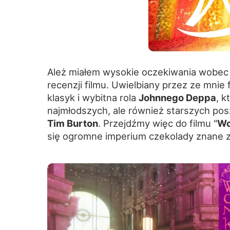
Ależ miałem wysokie oczekiwania wobec t
recenzji filmu. Uwielbiany przez ze mnie f
klasyk i wybitna rola
Johnnego Deppa
, k
najmłodszych, ale również starszych pos
Tim Burton
. Przejdźmy więc do filmu "
Wo
się ogromne imperium czekolady znane z