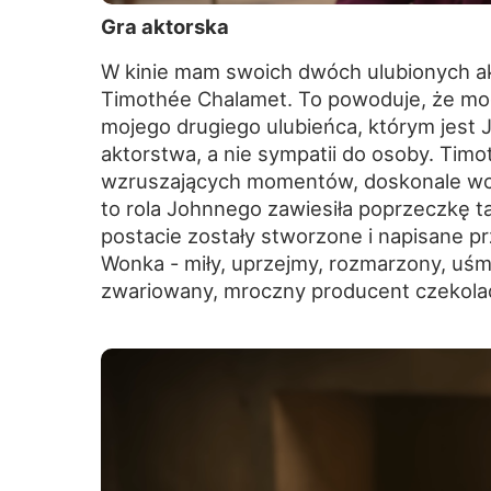
Gra aktorska
W kinie mam swoich dwóch ulubionych akt
Timothée Chalamet. To powoduje, że mog
mojego drugiego ulubieńca, którym jest 
aktorstwa, a nie sympatii do osoby. Timo
wzruszających momentów, doskonale wczu
to rola Johnnego zawiesiła poprzeczkę t
postacie zostały stworzone i napisane p
Wonka - miły, uprzejmy, rozmarzony, uśm
zwariowany, mroczny producent czekola