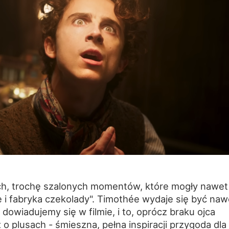
ych, trochę szalonych momentów, które mogły nawet
ie i fabryka czekolady". Timothée wydaje się być naw
dowiadujemy się w filmie, i to, oprócz braku ojca
 o plusach - śmieszna, pełna inspiracji przygoda dla