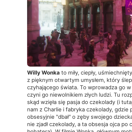
Willy Wonka
to miły, ciepły, uśmiechnięt
z pięknym otwartym umysłem, który ślepo
czyhającego świata. To wprowadza go w t
czyni go niewolnikiem złych ludzi. Tu ro
skąd wzięła się pasja do czekolady (i tuta
nam z Charlie i fabryka czekolady, gdzie 
obsesyjnie "dbał" o zęby swojego dziecka
nie zjadł czekolady, a ta obsesja ojca p
bohatera). W filmie Wonka, głównym mot