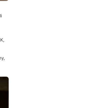
i
K,
ny,