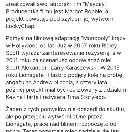
zrealizowali swój autorski film "Mayday".
Producentką filmu jest Margot Robbie, a
projekt powstaje pod szyldem jej wytwórni
LuckyChap.
Pomysł na filmową adaptację "Monopoly" krąży
w Hollywood od lat. Już w 2007 roku Ridley
Scott wyrażał zainteresowanie reżyserią, a w
2011 roku za scenariusz odpowiadać mieli
Scott Alexander i Larry Karaszewski. W 2015
roku Lionsgate i Hasbro podjęły kolejną próbę,
angażując Andrew Niccola, a cztery lata
później projekt miał być realizowany z udziałem
Kevina Harta i reżysera Tima Story’ego.
Żaden z tych pomysłów nie doszedł do skutku,
ale po przejęciu wytwórni eOne przez
Lionsgate, prace nad filmem rozpoczęto od
nowa. Teraz pozostaje mieć nadzieję, że ten