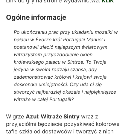
Link do gry na stronie wydawnictwa:
KLIK
Ogólne informacje
Po ukończeniu prac przy układaniu mozaiki w
pałacu w Évorze król Portugalii Manuel I
postanowił zlecić najlepszym światowym
witrażystom przyozdobienie okien
królewskiego pałacu w Sintrze. To Twoja
jedyna w swoim rodzaju szansa, aby
zademonstrować królowi i krajowi swoje
doskonałe umiejętności. Czy uda ci się
stworzyć najbardziej okazałe i najpiękniejsze
witraże w całej Portugalii?
W grze
Azul: Witraże Sintry
wraz z
przyjaciółmi będziecie pozyskiwać kolorowe
tafle szkła od dostawców i tworzyć z nich