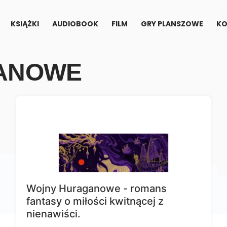
KSIĄŻKI
AUDIOBOOK
FILM
GRY PLANSZOWE
KO
ANOWE
Wojny Huraganowe - romans
fantasy o miłości kwitnącej z
nienawiści.