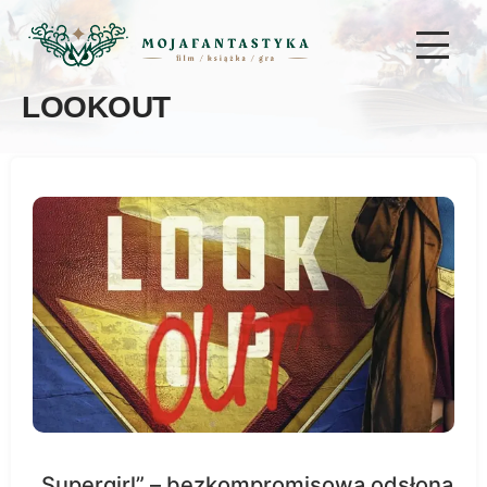
LOOKOUT
„Supergirl” – bezkompromisowa odsłona