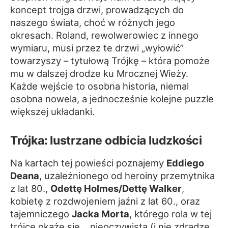
koncept trojga drzwi, prowadzących do
naszego świata, choć w różnych jego
okresach. Roland, rewolwerowiec z innego
wymiaru, musi przez te drzwi „wyłowić”
towarzyszy – tytułową Trójkę – która pomoże
mu w dalszej drodze ku Mrocznej Wieży.
Każde wejście to osobna historia, niemal
osobna nowela, a jednocześnie kolejne puzzle
większej układanki.
Trójka: lustrzane odbicia ludzkości
Na kartach tej powieści poznajemy
Eddiego
Deana
, uzależnionego od heroiny przemytnika
z lat 80.,
Odettę Holmes/Dettę Walker
,
kobietę z rozdwojeniem jaźni z lat 60., oraz
tajemniczego
Jacka Morta
, którego rola w tej
trójce okaże się... nieoczywista (i nie zdradzę