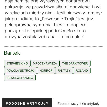
daje nam galerię wyrazistych bohaterów i
pokazuje, że prawdziwa siła tej opowieści tkwi
w relacjach między nimi. Jeśli pierwszy tom był
jak preludium, to „Powołanie Trójki” jest już
pełnoprawną symfonią. I jest to dopiero
początek tej epickiej podróży. Bo skoro
drużyna została zebrana… to co dalej?
Bartek
STEPHEN KING
MROCZNA WIEŻA
THE DARK TOWER
POWOŁANIE TRÓJKI
HORROR
FANTASY
ROLAND
REWOLWEROWIEC
PODOBNE ARTYKUŁY
Zobacz wszystkie artykuły