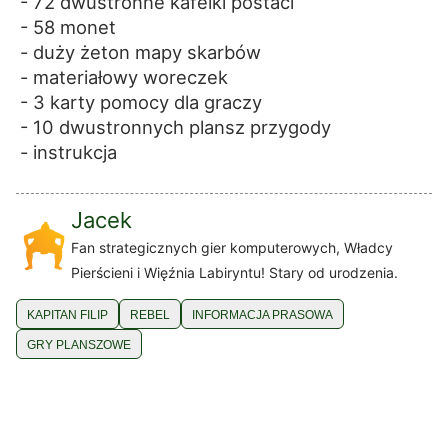
- 72 dwustronne kafelki postaci
- 58 monet
- duży żeton mapy skarbów
- materiałowy woreczek
- 3 karty pomocy dla graczy
- 10 dwustronnych plansz przygody
- instrukcja
Jacek
Fan strategicznych gier komputerowych, Władcy
Pierścieni i Więźnia Labiryntu! Stary od urodzenia.
KAPITAN FILIP
REBEL
INFORMACJA PRASOWA
GRY PLANSZOWE