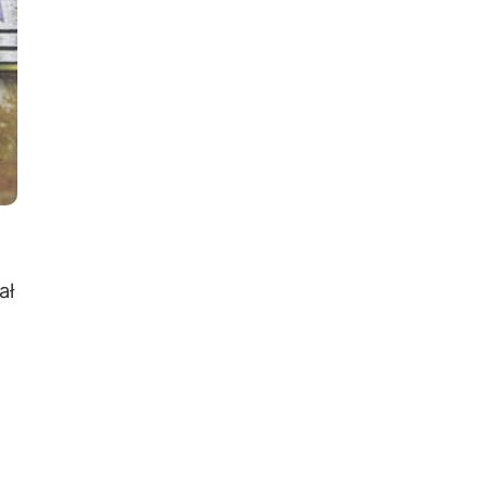
ał
a
o