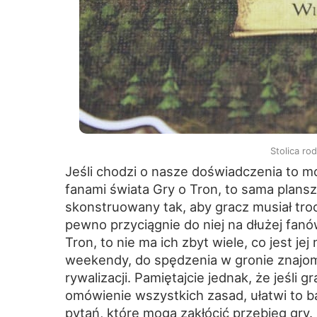
Stolica ro
Jeśli chodzi o nasze doświadczenia to m
fanami świata Gry o Tron, to sama plan
skonstruowany tak, aby gracz musiał t
pewno przyciągnie do niej na dłużej fanó
Tron, to nie ma ich zbyt wiele, co jest j
weekendy, do spędzenia w gronie znajom
rywalizacji. Pamiętajcie jednak, że jeśli 
omówienie wszystkich zasad, ułatwi to b
pytań, które mogą zakłócić przebieg gry.