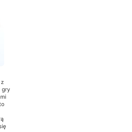
 z
 gry
ami
to
rą
się