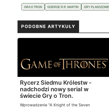
GRA O TRON
GOERGE R.R. MARTIN
GRY PLANSZOW
PODOBNE ARTYKUŁY
Rycerz Siedmu Królestw -
nadchodzi nowy serial w
świecie Gry o Tron.
Wprowadzenie "A Knight of the Seven