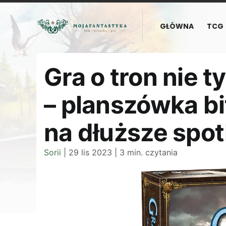
GŁÓWNA
TCG
Gra o tron nie t
– planszówka b
na dłuższe spo
Sorii
|
29 lis 2023
|
3 min. czytania