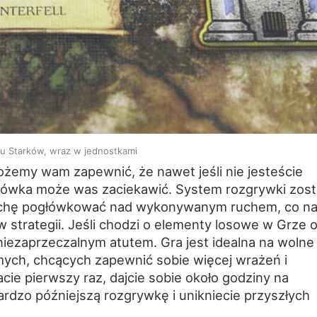
du Starków, wraz w jednostkami
ożemy wam zapewnić, że nawet jeśli nie jesteście
szówka może was zaciekawić. System rozgrywki zost
rochę pogłówkować nad wykonywanym ruchem, co n
w strategii. Jeśli chodzi o elementy losowe w Grze 
ej niezaprzeczalnym atutem. Gra jest idealna na wolne
ych, chcących zapewnić sobie więcej wrażeń i
gracie pierwszy raz, dajcie sobie około godziny na
ardzo późniejszą rozgrywkę i unikniecie przyszłych