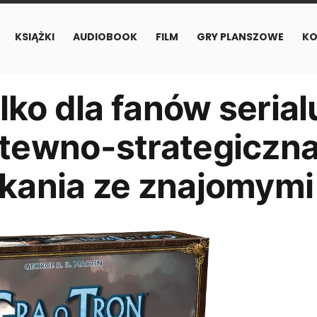
KSIĄŻKI
AUDIOBOOK
FILM
GRY PLANSZOWE
KO
ylko dla fanów serial
itewno-strategiczn
tkania ze znajomymi