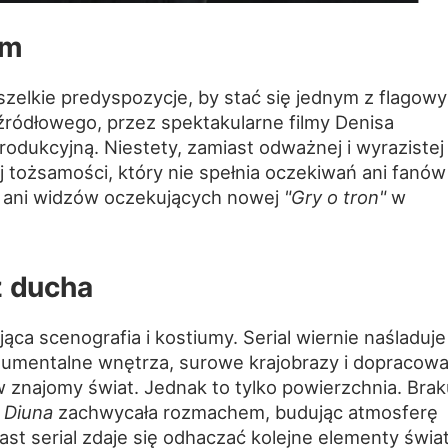
em
wszelkie predyspozycje, by stać się jednym z flagow
źródłowego, przez spektakularne filmy Denisa
rodukcyjną. Niestety, zamiast odważnej i wyrazistej
j tożsamości, który nie spełnia oczekiwań ani fanów
, ani widzów oczekujących nowej
"Gry o tron"
w
z ducha
ąca scenografia i kostiumy. Serial wiernie naśladuje
numentalne wnętrza, surowe krajobrazy i dopracow
znajomy świat. Jednak to tylko powierzchnia. Brak
a
Diuna
zachwycała rozmachem, budując atmosferę
st serial zdaje się odhaczać kolejne elementy świa