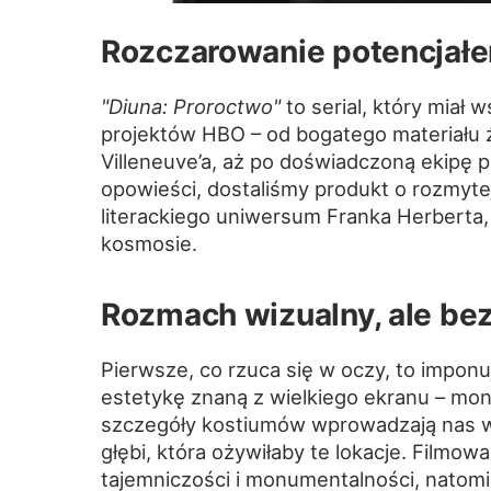
Rozczarowanie potencjał
"Diuna: Proroctwo"
to serial, który miał 
projektów HBO – od bogatego materiału 
Villeneuve’a, aż po doświadczoną ekipę p
opowieści, dostaliśmy produkt o rozmyte
literackiego uniwersum Franka Herberta
kosmosie.
Rozmach wizualny, ale be
Pierwsze, co rzuca się w oczy, to imponuj
estetykę znaną z wielkiego ekranu – mo
szczegóły kostiumów wprowadzają nas w 
głębi, która ożywiłaby te lokacje. Filmow
tajemniczości i monumentalności, natomia