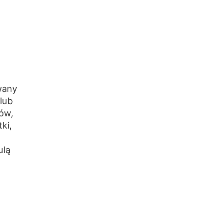
wany
 lub
ów,
ki,
ulą