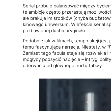
Serial próbuje balansować między byci
te ambicje często przerastają możliwości 
ale brakuje im środków (chyba budżetow
kinowego uniwersum. W efekcie serial spr
pozbawionej ducha oryginału.
Podobnie jak w filmach, tempo akcji jes
temu fascynująca narracja. Niestety, w
"
Zamiast tego fabuła staje się rozwlekła i
mogłyby podsycić napięcie – intrygi poli
oderwaniu od głównego nurtu fabuły.