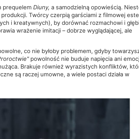
em prequelem
Diuny,
a samodzielną opowieścią. Niest
produkcji. Twórcy czerpią garściami z filmowej este
ych i kreatywnych), by dorównać rozmachowi i głęb
awia wrażenie imitacji – dobrze wyglądającej, ale
t powolne, co nie byłoby problemem, gdyby towarzys
Proroctwie"
powolność nie buduje napięcia ani emocj
 nużąca. Brakuje również wyrazistych konfliktów, któ
tyczne są raczej umowne, a wiele postaci działa w