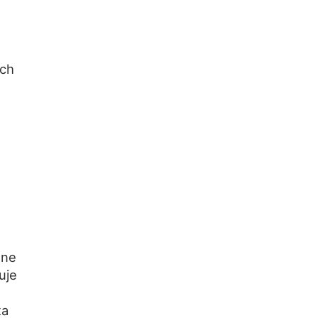
ych
ane
uje
ta