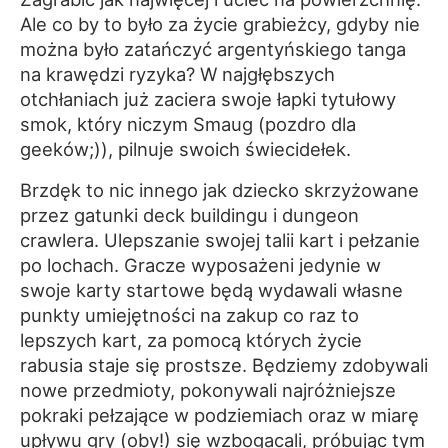
Ale co by to było za życie grabieżcy, gdyby nie
można było zatańczyć argentyńskiego tanga
na krawędzi ryzyka? W najgłębszych
otchłaniach już zaciera swoje łapki tytułowy
smok, który niczym Smaug (pozdro dla
geeków;)), pilnuje swoich świecidełek.
Brzdęk to nic innego jak dziecko skrzyżowane
przez gatunki deck buildingu i dungeon
crawlera. Ulepszanie swojej talii kart i pełzanie
po lochach. Gracze wyposażeni jedynie w
swoje karty startowe będą wydawali własne
punkty umiejętności na zakup co raz to
lepszych kart, za pomocą których życie
rabusia staje się prostsze. Będziemy zdobywali
nowe przedmioty, pokonywali najróżniejsze
pokraki pełzające w podziemiach oraz w miarę
upływu gry (oby!) się wzbogacali, próbując tym