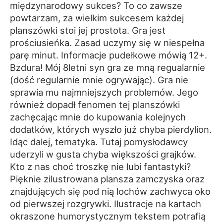
międzynarodowy sukces? To co zawsze
powtarzam, za wielkim sukcesem każdej
planszówki stoi jej prostota. Gra jest
prościusieńka. Zasad uczymy się w niespełna
parę minut. Informacje pudełkowe mówią 12+.
Bzdura! Mój 8letni syn gra ze mną regualarnie
(dość regularnie mnie ogrywając). Gra nie
sprawia mu najmniejszych problemów. Jego
również dopadł fenomen tej planszówki
zachęcając mnie do kupowania kolejnych
dodatków, których wyszło już chyba pierdylion.
Idąc dalej, tematyka. Tutaj pomysłodawcy
uderzyli w gusta chyba większości grajków.
Kto z nas choć troszkę nie lubi fantastyki?
Pięknie zilustrowana plansza zamczyska oraz
znajdujących się pod nią lochów zachwyca oko
od pierwszej rozgrywki. Ilustracje na kartach
okraszone humorystycznym tekstem potrafią