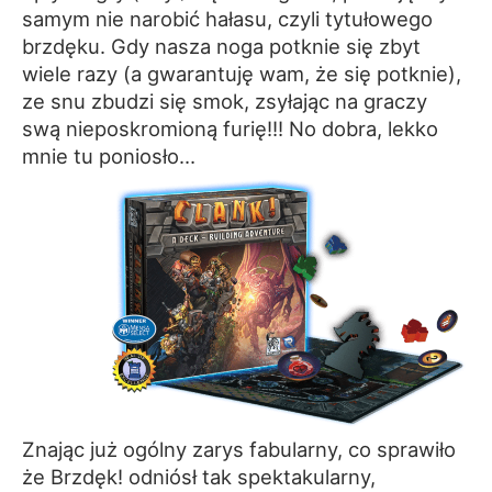
samym nie narobić hałasu, czyli tytułowego
brzdęku. Gdy nasza noga potknie się zbyt
wiele razy (a gwarantuję wam, że się potknie),
ze snu zbudzi się smok, zsyłając na graczy
swą nieposkromioną furię!!! No dobra, lekko
mnie tu poniosło…
Znając już ogólny zarys fabularny, co sprawiło
że Brzdęk! odniósł tak spektakularny,