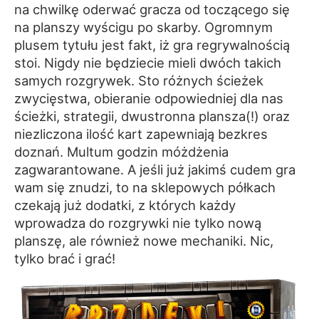
na chwilkę oderwać gracza od toczącego się
na planszy wyścigu po skarby. Ogromnym
plusem tytułu jest fakt, iż gra regrywalnością
stoi. Nigdy nie będziecie mieli dwóch takich
samych rozgrywek. Sto różnych ścieżek
zwycięstwa, obieranie odpowiedniej dla nas
ścieżki, strategii, dwustronna plansza(!) oraz
niezliczona ilość kart zapewniają bezkres
doznań. Multum godzin móżdżenia
zagwarantowane. A jeśli już jakimś cudem gra
wam się znudzi, to na sklepowych półkach
czekają już dodatki, z których każdy
wprowadza do rozgrywki nie tylko nową
planszę, ale również nowe mechaniki. Nic,
tylko brać i grać!